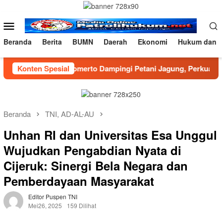
Loncat
ke
Menu
konten
Mobile
Beranda
Berita
BUMN
Daerah
Ekonomi
Hukum dan K
Koramil Wonomerto Dampingi Petani Jagung, Perkuat Program
Konten Spesial
Beranda
TNI, AD-AL-AU
Unhan RI dan Universitas Esa Unggul
Wujudkan Pengabdian Nyata di
Cijeruk: Sinergi Bela Negara dan
Pemberdayaan Masyarakat
Editor Puspen TNI
Mei26, 2025
159 Dilihat