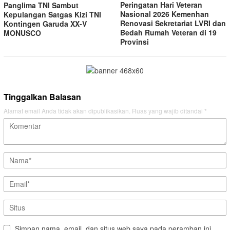
Peringatan Hari Veteran
Panglima TNI Sambut
Nasional 2026 Kemenhan
Kepulangan Satgas Kizi TNI
Renovasi Sekretariat LVRI dan
Kontingen Garuda XX-V
Bedah Rumah Veteran di 19
MONUSCO
Provinsi
Tinggalkan Balasan
Alamat email Anda tidak akan dipublikasikan.
Ruas yang wajib ditandai
*
Simpan nama, email, dan situs web saya pada peramban ini