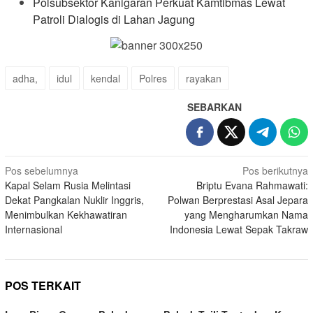
Polsubsektor Kanigaran Perkuat Kamtibmas Lewat
Patroli Dialogis di Lahan Jagung
adha,
idul
kendal
Polres
rayakan
SEBARKAN
Navigasi
Pos sebelumnya
Pos berikutnya
Kapal Selam Rusia Melintasi
Briptu Evana Rahmawati:
pos
Dekat Pangkalan Nuklir Inggris,
Polwan Berprestasi Asal Jepara
Menimbulkan Kekhawatiran
yang Mengharumkan Nama
Internasional
Indonesia Lewat Sepak Takraw
POS TERKAIT