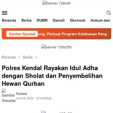
Loncat
ke
Menu
konten
Mobile
Beranda
Berita
BUMN
Daerah
Ekonomi
Hukum dan K
ingi Petani Jagung, Perkuat Program Ketahanan Pangan Nasio
Konten Spesial
Beranda
Berita
Polres Kendal Rayakan Idul Adha
dengan Sholat dan Penyembelihan
Hewan Qurban
Redaksi
Juni18, 2024
474 Dilihat