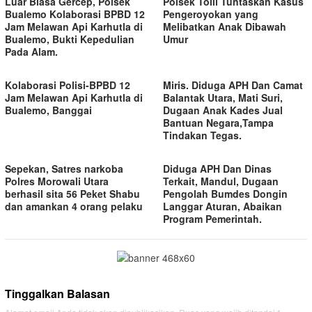
Luar Biasa Gercep, Polsek
Polsek Toili Tuntaskan Kasus
Bualemo Kolaborasi BPBD 12
Pengeroyokan yang
Jam Melawan Api Karhutla di
Melibatkan Anak Dibawah
Bualemo, Bukti Kepedulian
Umur
Pada Alam.
Kolaborasi Polisi-BPBD 12
Miris. Diduga APH Dan Camat
Jam Melawan Api Karhutla di
Balantak Utara, Mati Suri,
Bualemo, Banggai
Dugaan Anak Kades Jual
Bantuan Negara,Tampa
Tindakan Tegas.
Sepekan, Satres narkoba
Diduga APH Dan Dinas
Polres Morowali Utara
Terkait, Mandul, Dugaan
berhasil sita 56 Peket Shabu
Pengolah Bumdes Dongin
dan amankan 4 orang pelaku
Langgar Aturan, Abaikan
Program Pemerintah.
Tinggalkan Balasan